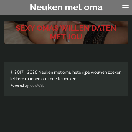
Neuken met oma
Ga
direct
naar
de
SEXY OMAS WILLEN DATEN
hoofdinhoud
MET JOU
© 2017 - 2026 Neuken met oma-hete rijpe vrouwen zoeken
lekkere mannen om mee te neuken
Powered by
JouwWeb